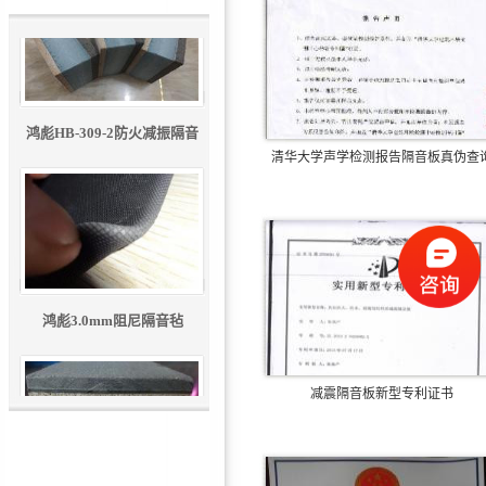
鸿彪HB-309-2防火减振隔音
清华大学声学检测报告隔音板真伪查
板
电话
鸿彪3.0mm阻尼隔音毡
减震隔音板新型专利证书