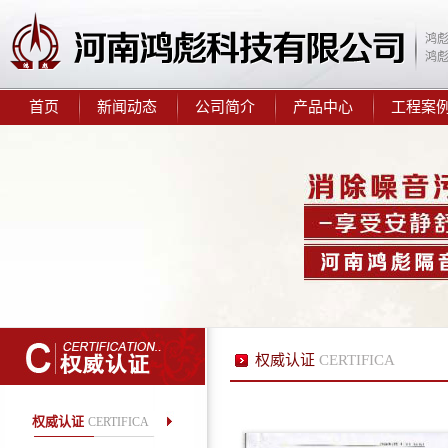
鸿
10mm隔音减震垫
鸿
首页
新闻动态
公司简介
产品中心
工程案
鸿彪2.0mm阻尼隔音毡
权威认证
CERTIFICA
鸿彪309-1减震隔音板
权威认证
CERTIFICA