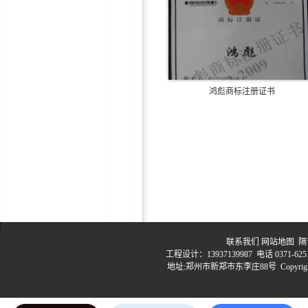
鸿彪HB-309-3抗低频减震隔
音板
鸿彪商标注册证书
鸿彪HB-308-1防火隔音板
联系我们
网站地图
隔音
鸿彪高效隔音窗—隔音效果
工程设计：13937139987 电话 0371-6251
地址:郑州市新郑市东李庄88号 Copyrig
好！
豫