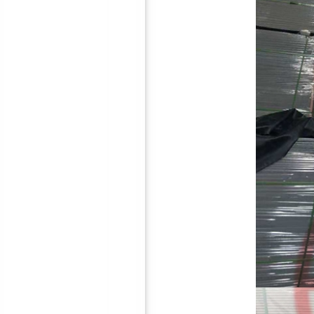
鸿彪309-1减震隔音板
鸿彪HB-309-2防火减振隔音
板
鸿彪3.0mm阻尼隔音毡