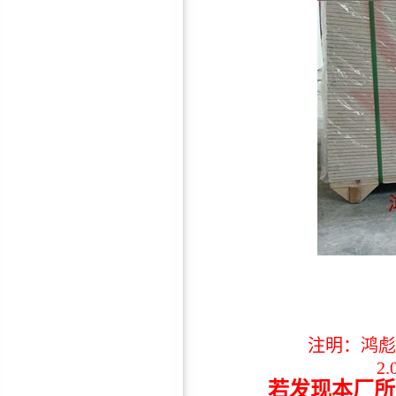
鸿彪HB-309-3抗低频减震隔
音板
鸿彪HB-308-1防火隔音板
鸿彪高效隔音窗—隔音效果
注明：鸿彪
好！
2
若发现本厂所