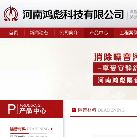
鸿
10mm隔音减震垫
鸿
首页
新闻动态
公司简介
产品中心
工程案
鸿彪2.0mm阻尼隔音毡
隔音材料
DEADENING
鸿彪309-1减震隔音板
隔音材料
DEADENING