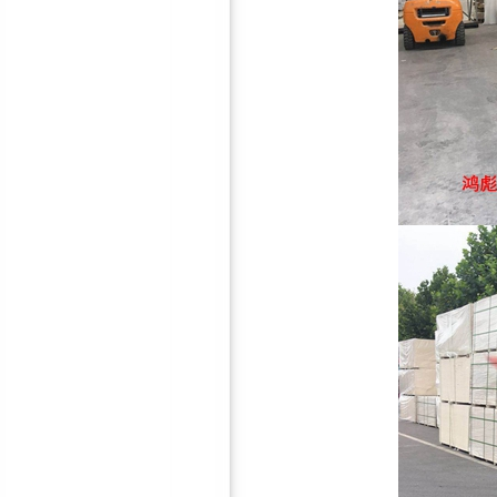
地面减震器
鸿彪HB-306-2防火隔音板
钢制穿孔吸音板|隔音屏障建
设|隔音墙材料