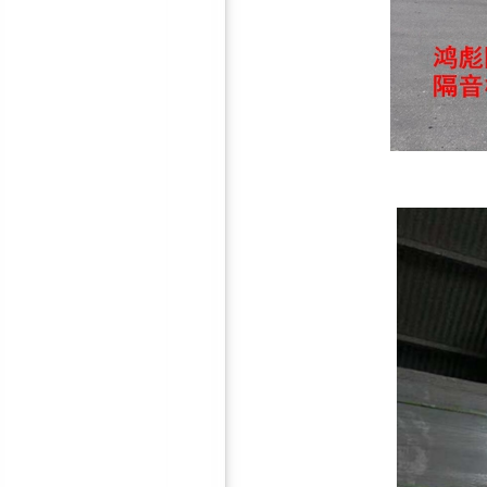
10mm隔音减震垫
鸿彪2.0mm阻尼隔音毡