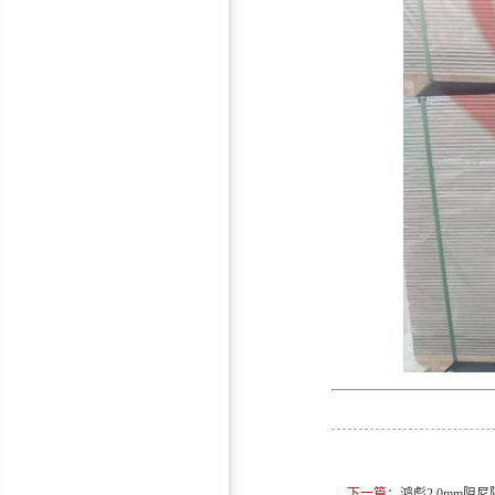
鸿彪HB-309-3抗低频减震隔
音板
鸿彪HB-308-1防火隔音板
鸿彪高效隔音窗—隔音效果
下一篇：
鸿彪2.0mm阻