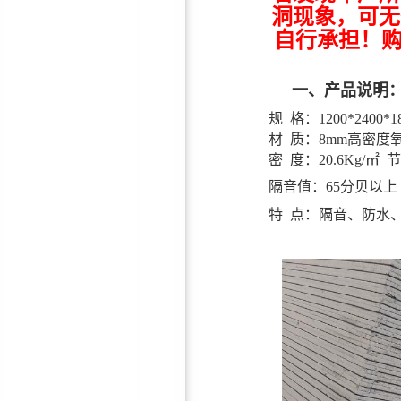
洞现象，可无
自行承担！购
厂房专用风机消声器
一、产品说明
规 格：1200*2400*1
材 质：8mm高密度
密 度：20.6Kg/㎡ 
隔音值：65分贝以上
特 点：隔音、防水
鸿彪订制厂房/室内隔音门—
隔音效果好，厂家直销
环保隔音棉