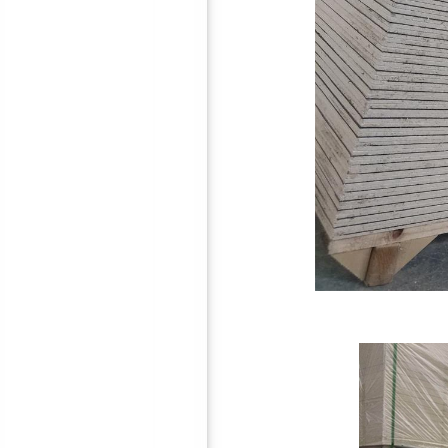
防火聚酯纤维吸音板
软包/硬包吸音板