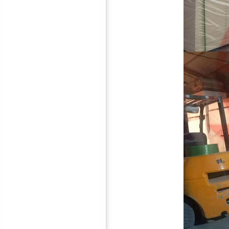
防火聚酯纤维吸音板
软包/硬包吸音板