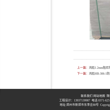
鸿彪309-1减震隔音板
鸿彪HB-309-2防火减振隔音
板
上一篇：
鸿彪1.2mm阻
下一篇：
鸿彪HB-306-
鸿彪3.0mm阻尼隔音毡
联系我们
网站地图
隔音
工程设计：13937139987 电话 0371-6251
地址:郑州市新郑市东李庄88号 Copyrig