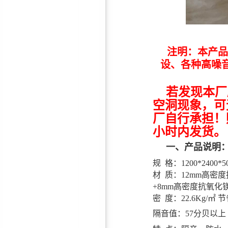
鸿彪HB-309-3抗低频减震隔
音板
注明：
本产品
设、各种高噪
若发现本厂
空洞现象，可
鸿彪HB-308-1防火隔音板
厂自行承担！
小时内发货。
一、产品说明
规 格：1200*2400*5
材 质：12mm高密
+8mm高密度抗氧化
鸿彪高效隔音窗—隔音效果
密 度：22.6Kg/㎡ 
隔音值：57分贝以上
好！