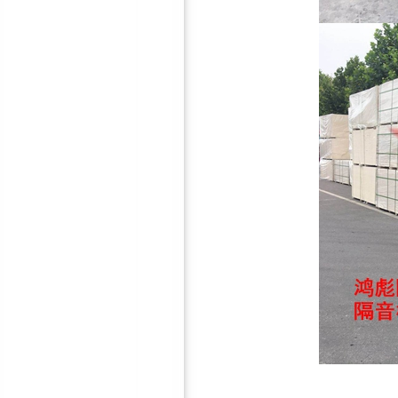
墙体减震龙骨
吊顶减震器