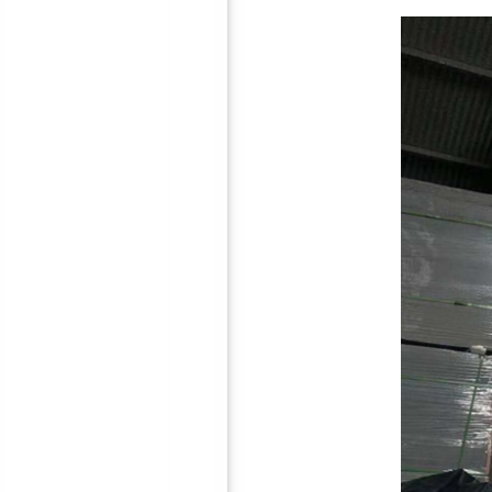
地面减震器
鸿彪HB-306-2防火隔音板
钢制穿孔吸音板|隔音屏障建
设|隔音墙材料