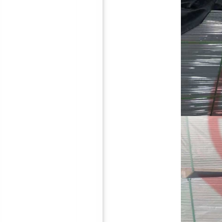
10mm隔音减震垫
鸿彪2.0mm阻尼隔音毡