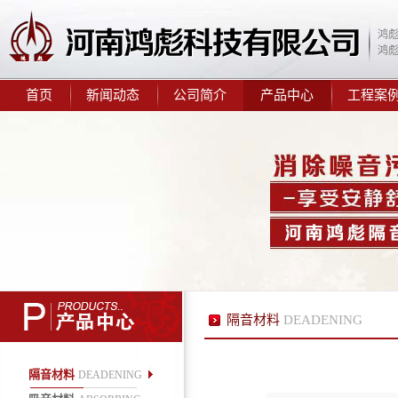
鸿
鸿
10mm隔音减震垫
首页
新闻动态
公司简介
产品中心
工程案
鸿彪2.0mm阻尼隔音毡
隔音材料
DEADENING
鸿彪309-1减震隔音板
隔音材料
DEADENING