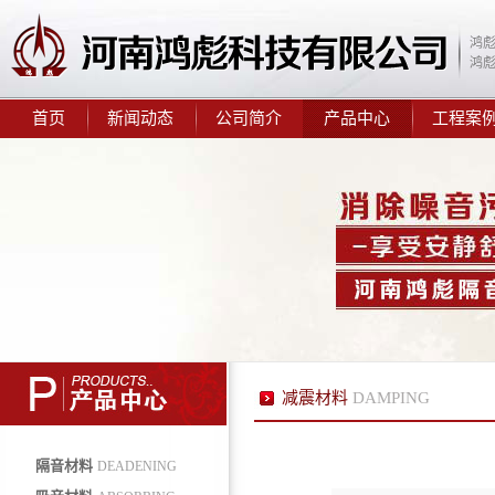
鸿
鸿
首页
新闻动态
公司简介
产品中心
工程案
鸿彪HB-306-2防火隔音板
钢制穿孔吸音板|隔音屏障建
设|隔音墙材料
减震材料
DAMPING
隔音材料
DEADENING