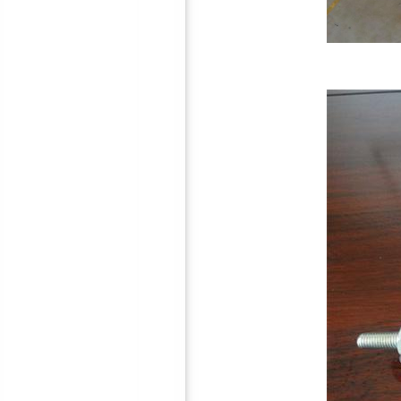
鸿彪HB-309-2防火减振隔音
板
鸿彪3.0mm阻尼隔音毡
鸿彪HB-309-3抗低频减震隔