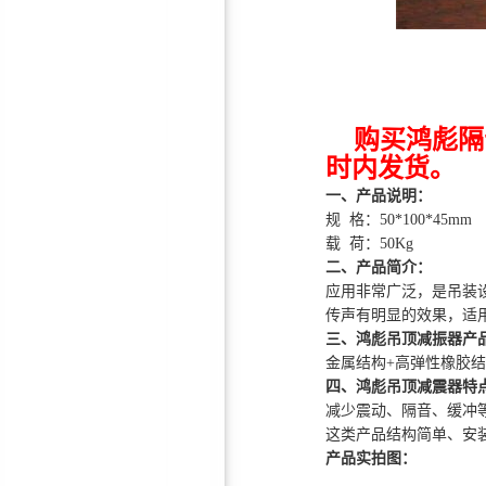
音板
购买鸿彪隔
时内发货。
鸿彪HB-308-1防火隔音板
一、产品说明：
规 格：50*100*45mm
载 荷：50Kg
二、产品简介：
应用非常广泛，是吊装
传声有明显的效果，适
三、鸿彪吊顶减振器产
金属结构+高弹性橡胶结
鸿彪高效隔音窗—隔音效果
四、鸿彪吊顶减震器特点
减少震动、隔音、缓冲
好！
这类产品结构简单、安
产品实拍图：