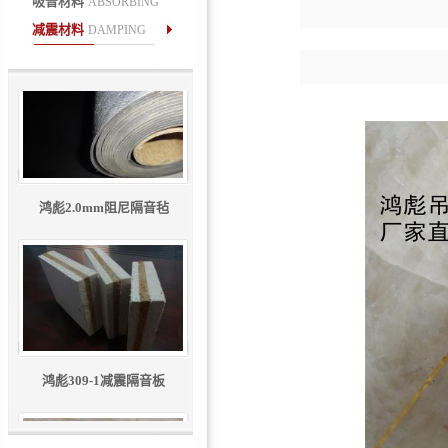
吸音材料
ABSORBING
10mm隔音减震垫
减震材料
DAMPING
鸿彪2.0mm阻尼隔音毡
鸿彪309-1减震隔音板