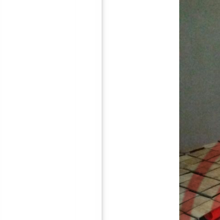
防火聚酯纤维吸音板
软包/硬包吸音板